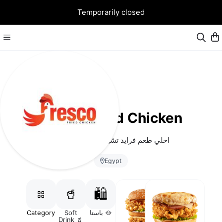
Temporarily closed
Fresco Fried Chicken
احلي طعم فرايد تشيكن في شبرا مصر
Egypt
🥤
🛍️
ساندوتشات
جديد من
باستا 🥘
Soft
Category
فريسك 🍔
فريسكو 🚨
Drink 🥤