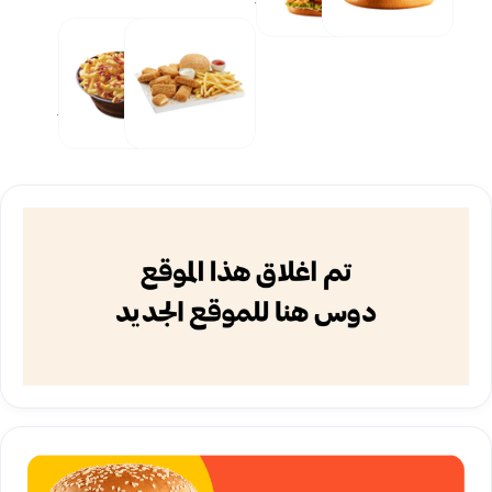
🚨
وجبات
مقبلات
ستربس 🍗
فريسكو 🍟